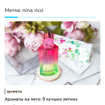
Психология
Метка:
nina ricci
Дети
Свадьба
Дом
Жизнь
Хобби
Красота
Недвижимость
ароматы
Ароматы на лето: 9 лучших летних