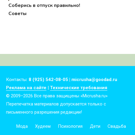
Соберись в отпуск правильно!
Советы
Контакты:
8 (925) 542-08-05 | micrusha@goodad.ru
Реклама на сайте
|
Технические требования
© 2009–2026 Все права защищены «Micrusha.ru»
Перепечатка материалов допускается только с
письменного разрешения редакции!
Мода
Худеем
Психология
Дети
Свадьба