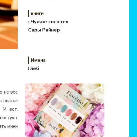
книги
«Чужое солнце»
Сары Райнер
Имена
Глеб
о не все
ь платье
. И вот,
советуют
ать мини