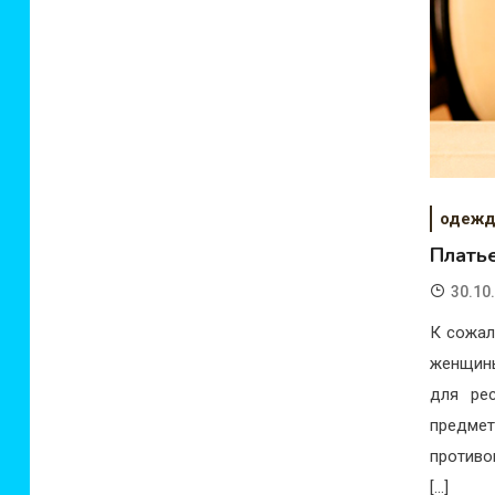
одежд
Плать
30.10
К сожал
женщины
для рес
предмет
противо
[…]