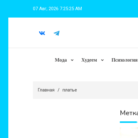
Перейти
07 Авг, 2026
7:25:26 AM
к
содержимому
Мода
Худеем
Психология
Главная
платье
Метк