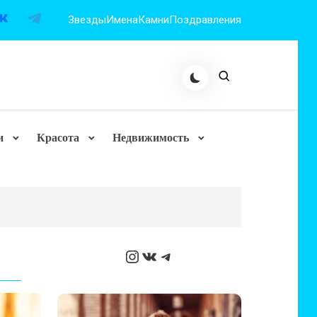
Звезды
Имена
Камни
Поздравления
и
Красота
Недвижимость
Instagram
ВКонтакте
Telegram