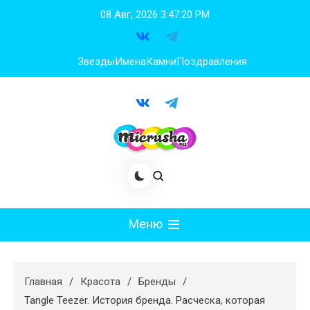
Перейти
08 Авг, 2026
3:47:20 PM
к
содержимому
Звезды
Имена
Камни
Поздравления
Меню
Мода
Главная
Красота
Бренды
Худеем
Tangle Teezer. История бренда. Расческа, которая