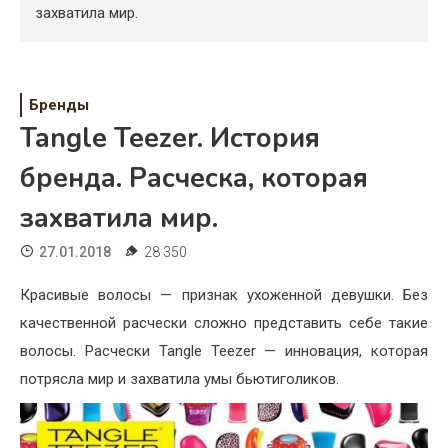
Психология
захватила мир.
Дети
Свадьба
Бренды
Tangle Teezer. История
Дом
бренда. Расческа, которая
Жизнь
захватила мир.
Хобби
27.01.2018
28 350
Красота
Красивые волосы — признак ухоженной девушки. Без
Недвижимость
качественной расчески сложно представить себе такие
волосы. Расчески Tangle Teezer — инновация, которая
потрясла мир и захватила умы бьютиголиков.