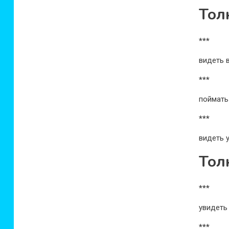
Тол
***
видеть 
***
поймать
***
видеть у
Тол
***
увидеть
***