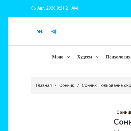
Перейти
06 Авг, 2026
9:21:22 AM
к
содержимому
Мода
Худеем
Психология
Главная
Сонник
Сонник. Толкование сн
Сонни
Сонн