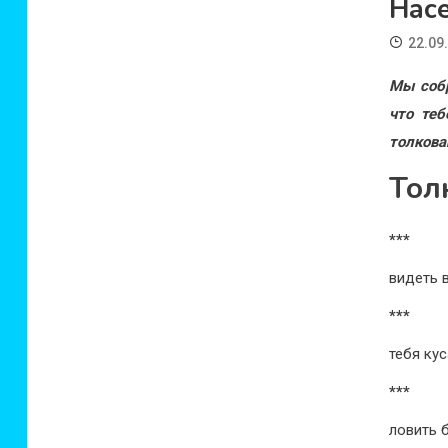
Нас
22.09
Мы собр
что теб
толкова
Тол
***
видеть 
***
тебя ку
***
ловить б