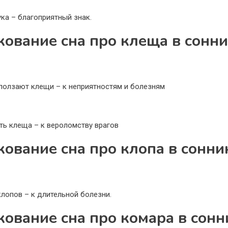
ука – благоприятный знак.
кование сна про клеща в сонн
 ползают клещи – к неприятностям и болезням
ть клеща – к вероломству врагов
кование сна про клопа в сонни
клопов – к длительной болезни.
кование сна про комара в сонн