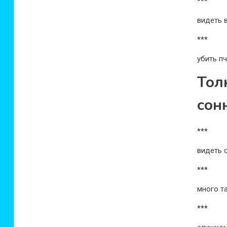
***
видеть 
***
убить пч
Тол
сон
***
видеть 
***
много т
***