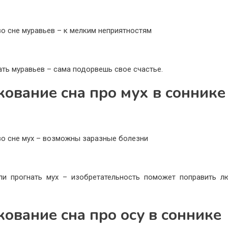
во сне муравьев – к мелким неприятностям
ать муравьев – сама подорвешь свое счастье.
кование сна про мух в соннике
во сне мух – возможны заразные болезни
ли прогнать мух – изобретательность поможет поправить 
кование сна про осу в соннике