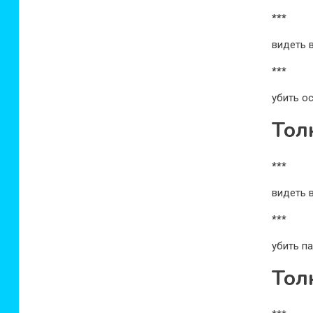
***
видеть 
***
убить о
Тол
***
видеть 
***
убить па
Тол