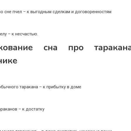
во сне пчел – к выгодным сделкам и договоренностям
елу – к несчастью.
кование сна про тарака
нике
обычного таракана – к прибытку в доме
араканов – к достатку