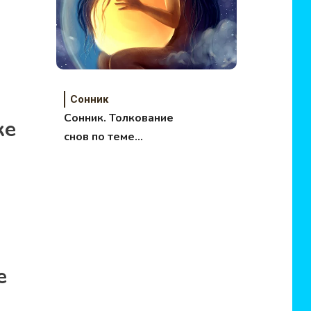
Сонник
Сонник. Толкование
ке
снов по теме
Обряды.
е