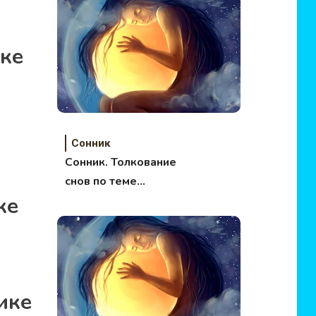
ике
Сонник
Сонник. Толкование
снов по теме
ке
Напитки.
ике