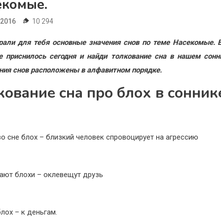
екомые.
.2016
10 294
али для тебя основные значения снов по теме Насекомые. 
е приснилось сегодня и найди толкование сна в нашем сонн
ния снов расположены в алфавитном порядке.
кование сна про блох в сонник
во сне блох – близкий человек спровоцирует на агрессию
сают блохи – оклевещут друзь
лох – к деньгам.