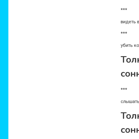
***
видеть 
***
убить к
Тол
сон
***
слышать
То
сон