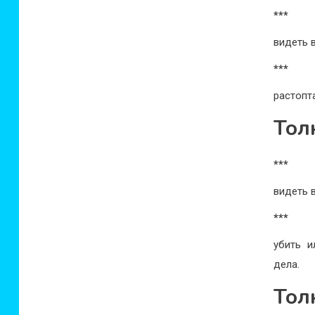
***
видеть 
***
растопт
Тол
***
видеть 
***
убить и
дела.
Тол