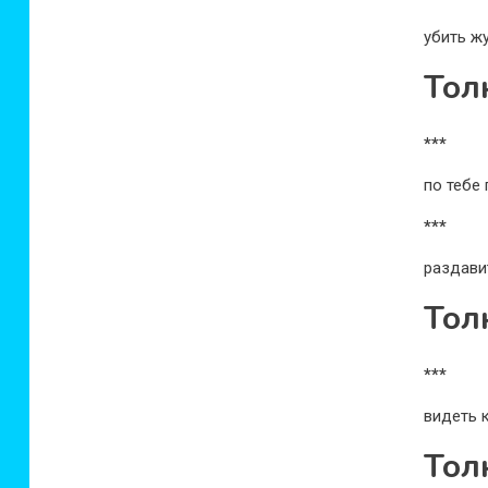
убить ж
Тол
***
по тебе
***
раздави
Тол
***
видеть 
Тол