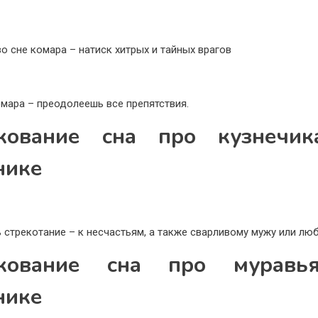
во сне комара – натиск хитрых и тайных врагов
омара – преодолеешь все препятствия.
кование сна про кузнечи
нике
 стрекотание – к несчастьям, а также сварливому мужу или лю
лкование сна про муравь
нике