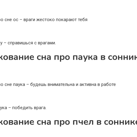
во сне ос – враги жестоко покарают тебя
су – справишься с врагами.
кование сна про паука в сонни
во сне паука – будешь внимательна и активна в работе
ука – победить врага.
кование сна про пчел в сонник