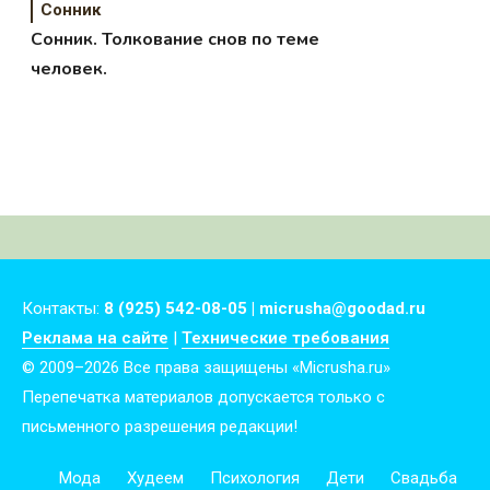
Сонник
Сонник. Толкование снов по теме
человек.
Контакты:
8 (925) 542-08-05 | micrusha@goodad.ru
Реклама на сайте
|
Технические требования
© 2009–2026 Все права защищены «Micrusha.ru»
Перепечатка материалов допускается только с
письменного разрешения редакции!
Мода
Худеем
Психология
Дети
Свадьба