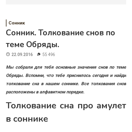
Психология
Дети
Сонник
Свадьба
Сонник. Толкование снов по
Дом
теме Обряды.
Жизнь
22.09.2016
55 496
Хобби
Мы собрали для тебя основные значения снов по теме
Обряды. Вспомни, что тебе приснилось сегодня и найди
Красота
толкование сна в нашем соннике. Все толкования снов
Недвижимость
расположены в алфавитном порядке.
Толкование сна про амулет
в соннике