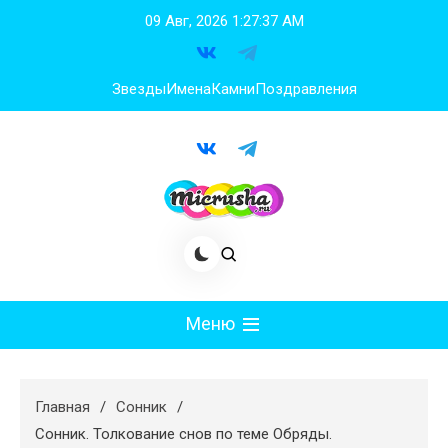
Перейти
09 Авг, 2026
1:27:38 AM
к
содержимому
Звезды
Имена
Камни
Поздравления
Меню
Мода
Главная
Сонник
Худеем
Сонник. Толкование снов по теме Обряды.