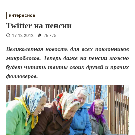
Психология
Дети
интересное
Twitter на пенсии
Свадьба
17.12.2012
26 775
Дом
Великолепная новость для всех поклонников
Жизнь
микроблогов. Теперь даже на пенсии можно
будет читать твиты своих друзей и прочих
Хобби
фолловеров.
Красота
Недвижимость