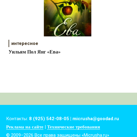
интересное
Уильям Пол Янг «Ева»
Контакты:
8 (925) 542-08-05 | micrusha@goodad.ru
|
Реклама на сайте
Технические требования
© 2009–2026 Все права защищены «Micrusha.ru»