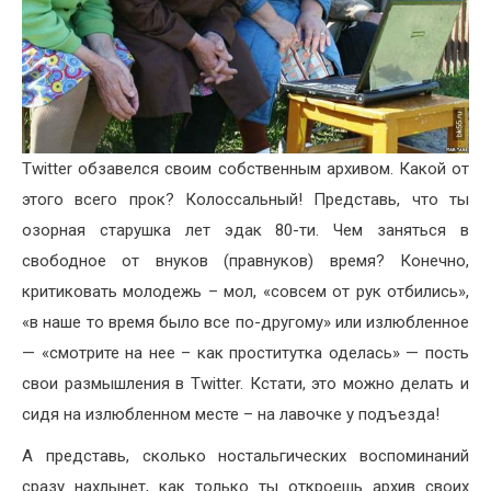
Twitter обзавелся своим собственным архивом. Какой от
этого всего прок? Колоссальный! Представь, что ты
озорная старушка лет эдак 80-ти. Чем заняться в
свободное от внуков (правнуков) время? Конечно,
критиковать молодежь – мол, «совсем от рук отбились»,
«в наше то время было все по-другому» или излюбленное
— «смотрите на нее – как проститутка оделась» — пость
свои размышления в Twitter. Кстати, это можно делать и
сидя на излюбленном месте – на лавочке у подъезда!
А представь, сколько ностальгических воспоминаний
сразу нахлынет, как только ты откроешь архив своих