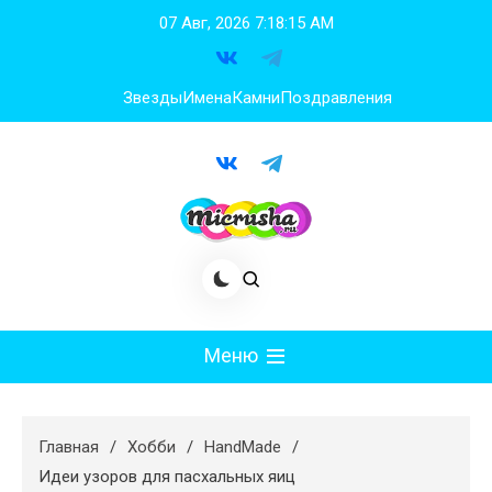
Перейти
07 Авг, 2026
7:18:16 AM
к
содержимому
Звезды
Имена
Камни
Поздравления
Меню
Мода
Главная
Хобби
HandMade
Худеем
Идеи узоров для пасхальных яиц