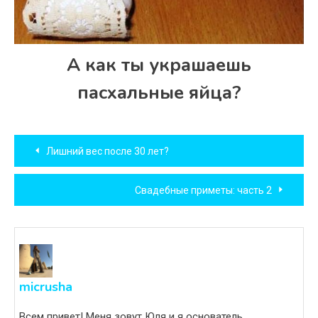
А как ты украшаешь
пасхальные яйца?
Навигация
Лишний вес после 30 лет?
по
Свадебные приметы: часть 2
записям
micrusha
Всем привет! Меня зовут Юля и я основатель