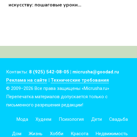
искусству: пошаговые уроки
плетения
Контакты:
8 (925) 542-08-05 | micrusha@goodad.ru
Реклама на сайте
|
Технические требования
© 2009–2026 Все права защищены «Micrusha.ru»
Перепечатка материалов допускается только с
письменного разрешения редакции!
Мода
Худеем
Психология
Дети
Свадьба
Дом
Жизнь
Хобби
Красота
Недвижимость