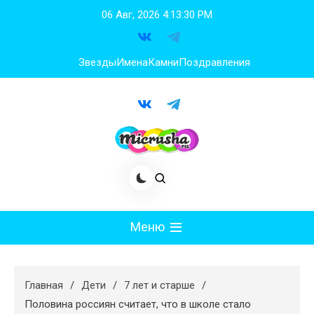
Перейти
06 Авг, 2026
4:13:31 PM
к
содержимому
Звезды
Имена
Камни
Поздравления
Меню
Мода
Главная
Дети
7 лет и старше
Худеем
Половина россиян считает, что в школе стало