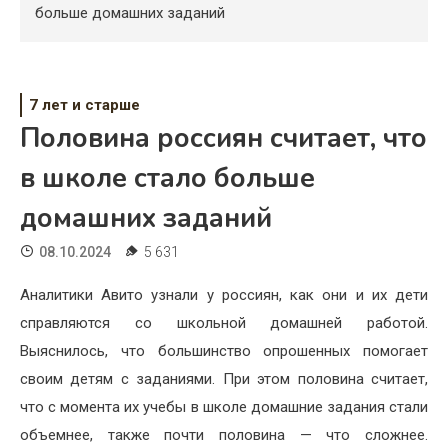
Психология
больше домашних заданий
Дети
Свадьба
7 лет и старше
Половина россиян считает, что
Дом
в школе стало больше
Жизнь
домашних заданий
Хобби
08.10.2024
5 631
Красота
Аналитики Авито узнали у россиян, как они и их дети
Недвижимость
справляются со школьной домашней работой.
Выяснилось, что большинство опрошенных помогает
своим детям с заданиями. При этом половина считает,
что с момента их учебы в школе домашние задания стали
объемнее, также почти половина — что сложнее.