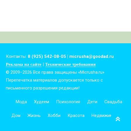
Контакты:
8 (925) 542-08-05 | micrusha@goodad.ru
|
Реклама на сайте
Технические требования
© 2009–2026 Все права защищены «Micrusha.ru»
Перепечатка материалов допускается только с
письменного разрешения редакции!
Мода
Худеем
Психология
Дети
Свадьба
Дом
Жизнь
Хобби
Красота
Недвижимость