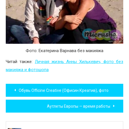
Фото: Екатерина Варнава без макияжа
Читай также:
Личная жизнь Анны Хилькевич, фото без
макияжа и фотошопа
Навигация
Обувь Officine Creative (Офисин Креатив), фото
по
Аутлеты Европы — время работы
записям