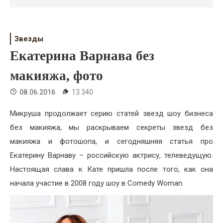
Психология
Дети
Звезды
Свадьба
Екатерина Варнава без
Дом
макияжа, фото
Жизнь
08.06.2016
13 340
Хобби
Микруша продолжает серию статей звезд шоу бизнеса
без макияжа, мы раскрываем секреты звезд без
Красота
макияжа и фотошопа, и сегодняшняя статья про
Недвижимость
Екатерину Варнаву – российскую актрису, телеведущую.
Настоящая слава к Кате пришла после того, как она
начала участие в 2008 году шоу в Comedy Woman.