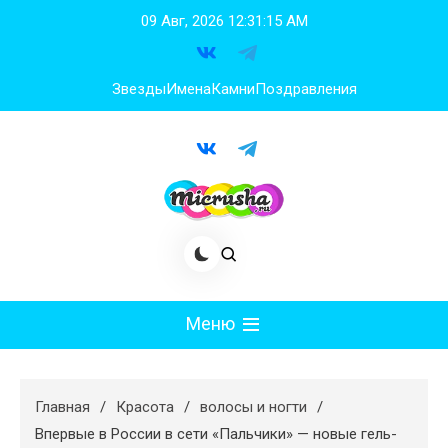
Перейти
09 Авг, 2026
12:31:16 AM
к
содержимому
Звезды
Имена
Камни
Поздравления
Меню
Мода
Главная
Красота
волосы и ногти
Худеем
Впервые в России в сети «Пальчики» — новые гель-