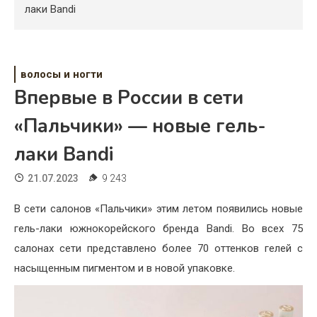
Психология
лаки Bandi
Дети
Свадьба
волосы и ногти
Впервые в России в сети
Дом
«Пальчики» — новые гель-
Жизнь
лаки Bandi
Хобби
21.07.2023
9 243
Красота
В сети салонов «Пальчики» этим летом появились новые
Недвижимость
гель-лаки южнокорейского бренда Bandi. Во всех 75
салонах сети представлено более 70 оттенков гелей с
насыщенным пигментом и в новой упаковке.