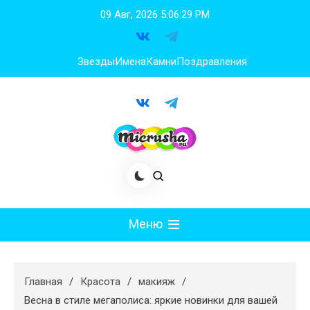
Перейти
09 Авг, 2026
5:06:30 PM
к
содержимому
Звезды
Имена
Камни
Поздравления
Меню
Мода
Главная
Красота
макияж
Худеем
Весна в стиле мегаполиса: яркие новинки для вашей