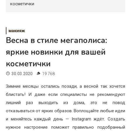
Психология
косметички
Дети
Свадьба
макияж
Весна в стиле мегаполиса:
Дом
яркие новинки для вашей
Жизнь
косметички
Хобби
30.03.2020
19 768
Красота
Зимние месяцы остались позади, а весной так хочется
Недвижимость
блистать! И даже если специалисты не рекомендуют
лишний раз выходить из дома, это не повод
отказываться от ярких образов. Воплощайте любые идеи
и меняйтесь каждый день — Instagram ждёт. Создать
нужное настроение поможет правильно подобранный