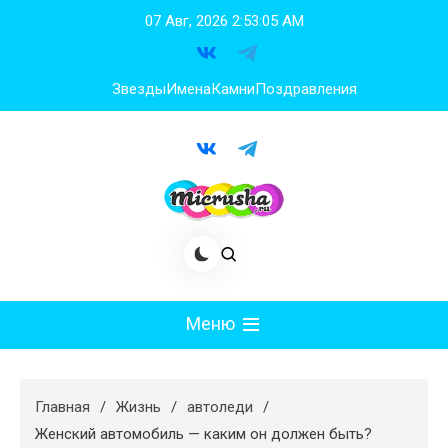
Перейти
07 Авг, 2026
2:53:06 AM
к
содержимому
Звезды
Имена
Камни
Поздравления
Меню
Мода
Главная
Жизнь
автоледи
Худеем
Женский автомобиль — каким он должен быть?