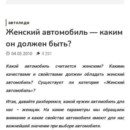
Психология
Дети
автоледи
Свадьба
Женский автомобиль — каким
Дом
он должен быть?
Жизнь
04.03.2010
9 291
Хобби
Какой автомобиль считается женским? Какими
качествами и свойствами должен обладать женский
Красота
автомобиль? Существует ли категория «Женский
Недвижимость
автомобиль»?
Итак, давайте разберемся, какой нужен автомобиль для
нас – женщин. На какие параметры мы обращаем
внимание и какие свойства автомобиля имеют для нас
важнейшей значение при выборе автомобиля.