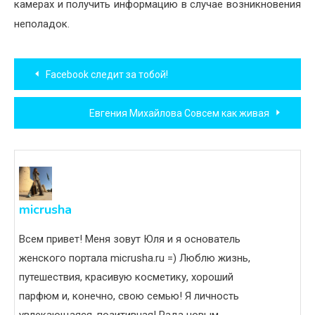
камерах и получить информацию в случае возникновения
неполадок.
Навигация
Facebook следит за тобой!
по
Евгения Михайлова Совсем как живая
записям
micrusha
Всем привет! Меня зовут Юля и я основатель
женского портала micrusha.ru =) Люблю жизнь,
путешествия, красивую косметику, хороший
парфюм и, конечно, свою семью! Я личность
увлекающаяся, позитивная! Рада новым