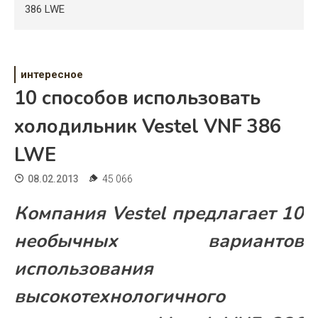
Психология
386 LWE
Дети
Свадьба
интересное
10 способов использовать
Дом
холодильник Vestel VNF 386
Жизнь
LWE
Хобби
08.02.2013
45 066
Красота
Компания Vestel предлагает 10
Недвижимость
необычных вариантов
использования
высокотехнологичного