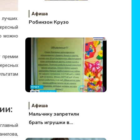
Афиша
 лучших.
Робинзон Крузо
тересный
го можно
т премии
тересных
льтатам
Афиша
ии:
Мальчику запретили
брать игрушки в
 главный
детском саду
анилова,