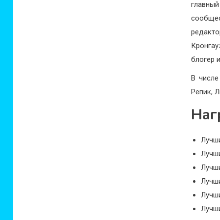
главный
сообще
редакто
Кронгау
блогер 
В числе
Репик, 
Наг
Лучши
Лучши
Лучши
Лучш
Лучши
Лучши