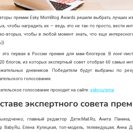
аторы премии Esky MomBlog Awards решили выбрать лучших из
ых, чтобы наградить их — ведь это не так-то просто, вести ин
 во-вторых, чтобы в любой момент знать, что еще интересно
))
это первая в России премия для мам-блогеров. В лонг-лис
20 блогов, из которых экспертный совет отобрал 60 самых ин
ржательных дневников. Победители будут выбраны по резу
ательского голосования.
ательское голосование проходит на сайте:
esky.ru/ema
оставе экспертного совета прем
ыходченко, главный редактор Дети.Mail.Ru; Анита Панина,
р Baby.Ru; Елена Кулецкая, топ-модель, телеведущая; Анна Д