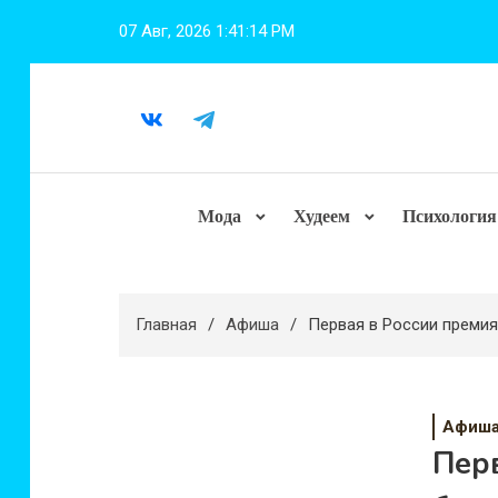
Перейти
07 Авг, 2026
1:41:15 PM
к
содержимому
Мода
Худеем
Психология
Главная
Афиша
Первая в России преми
Афиш
Перв