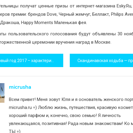
ельницы получат ценные призы от интернет-магазина Esky.Ru,
еров премии: брендов Dove, Черный жемчуг, Беллакт, Philips Ave
Дракоша, Happy Moments Маленькая фея.
аты пользовательского голосования будут объявлены 30 ноя
 торжественной церемонии вручения наград в Москве.
игация
й год 2017 – характеристика, как встречать, что надеть
исям
micrusha
Всем привет! Меня зовут Юля и я основатель женского пор
micrusha.ru =) Люблю жизнь, путешествия, красивую космет
хороший парфюм и, конечно, свою семью! Я личность
увлекающаяся, позитивная! Рада новым знакомствам! Ко м
ТЫ =)