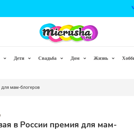
Дети
Свадьба
Дом
Жизнь
Хобб
я для мам-блогеров
а
ая в России премия для мам-