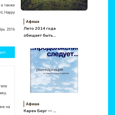
 а также
nt, Happy
Афиша
Лето 2014 года
брь 2016
обещает быть
аномально жарким
Скандинавская ходьба — приступаем
тала
ику,
Афиша
не на
Карен Берг — …