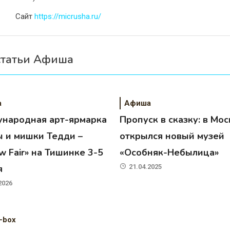
Сайт
https://micrusha.ru/
статьи Афиша
а
Афиша
народная арт-ярмарка
Пропуск в сказку: в Мос
ы и мишки Тедди –
открылся новый музей
 Fair» на Тишинке 3-5
«Особняк-Небылица»
я
21.04.2025
2026
-box