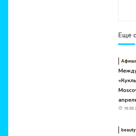
Еще 
Афиш
Между
«Кукл
Moscow
апрел
10.02.
beauty