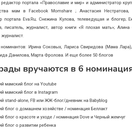
 редактор портала «Православие и мир» и администратор круп
ства мам в Facebook Momshare ; Анастасия Нестратова, г
р портала Eva.Ru; Снежина Кулова, телеведущая и блогер; Е
з, писатель, журналист, автор книги «Я плохая мать»; Алина
и журналист.
 номинантов: Ирина Соковых, Лариса Свиридова (Мама Лара)
Лида Данилова, Марта Фролова. И еще более 50 блогов
рады вручаются в 6 номинация
й мамский блог на Youtube
й мамский блог в Instagram
й stand-alone, FB или ЖЖ-блог/дневник на Babyblog
ий блог о домашнем хозяйстве / номинация Беллакт
й блог о красоте и уходе / номинация Dove и Черный жемчуг
й блог о развитии ребенка