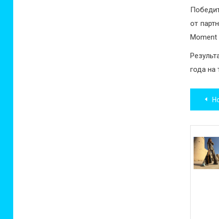
Победит
от партн
Moment 
Результ
года на
Нав
Новы
по
зап