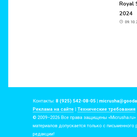
Royal
2024
09.10.
Контакты:
8 (925) 542-08-05 | micrusha@gooda
Реклама на сайте
|
Технические требования
© 2009–2026 Все права защищены «Micrusha.ru»
материалов допускается только с письменного
редакции!