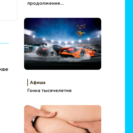
продолжение
следует…
кве
Афиша
Гонка тысячелетия