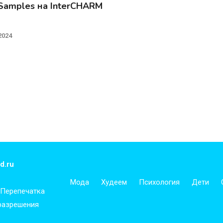
 Samples на InterCHARM
2024
d.ru
Мода
Худеем
Психология
Дети
 Перепечатка
 разрешения