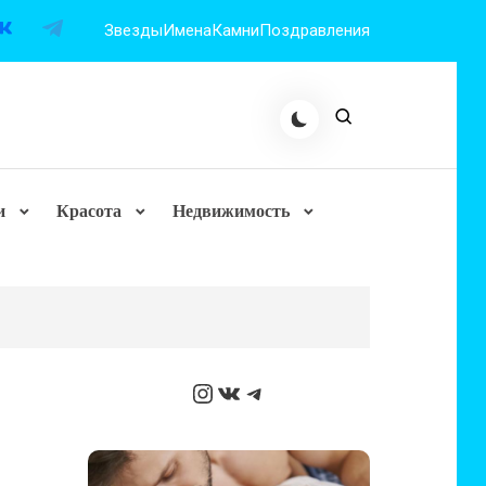
Звезды
Имена
Камни
Поздравления
и
Красота
Недвижимость
Instagram
ВКонтакте
Telegram