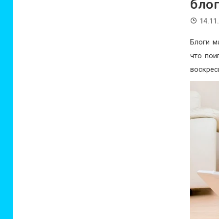
бло
14.11
Блоги м
что пои
воскрес