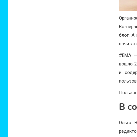
Организ
Во-перв
блог. А
почитать
#EMA — 
вошло 2
и соде
пользов
Пользов
В с
Ольга В
редакто