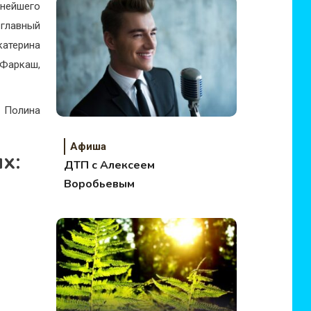
нейшего
лавный
катерина
 Фаркаш,
, Полина
Афиша
х:
ДТП с Алексеем
Воробьевым