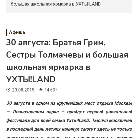
Психология
большая школьная ярмарка в УХТЫ!LAND
Дети
Свадьба
Афиша
30 августа: Братья Грим,
Дом
Сестры Толмачевы и большая
Жизнь
школьная ярмарка в
Хобби
УХТЫ!LAND
Красота
20.08.2015
14 697
Недвижимость
30 августа в одном из крупнейших мест отдыха Москвы
— Лианозовском парке – пройдет первый уникальный
фестиваль для всей семьи Ухты!LanD. Тысячи москвичей
в последний день летних каникул смогут здесь не только
подготовиться к школе, но и повеселиться в рамках