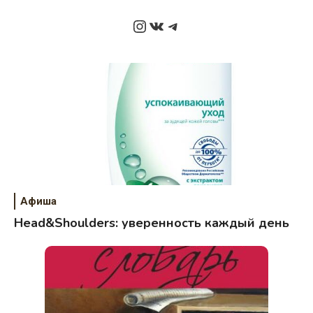
Instagram
ВКонтакте
Telegram
Афиша
Head&Shoulders: уверенность каждый день