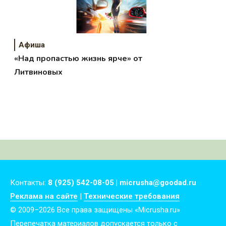
Афиша
«Над пропастью жизнь ярче» от
Литвиновых
Контакты:
8 (925) 542-08-05 | micrusha@goodad.ru
Реклама на сайте
|
Технические требования
© 2009–2026 Все права защищены «Micrusha.ru»
Перепечатка материалов допускается только с