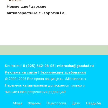
Афиша
Новые щвейцарские
антивозрастные сыворотки La
Danza
Контакты:
8 (925) 542-08-05 | micrusha@goodad.ru
Реклама на сайте
|
Технические требования
© 2009–2026 Все права защищены «Micrusha.ru»
Перепечатка материалов допускается только с
письменного разрешения редакции!
Мода
Худеем
Психология
Дети
Свадьба