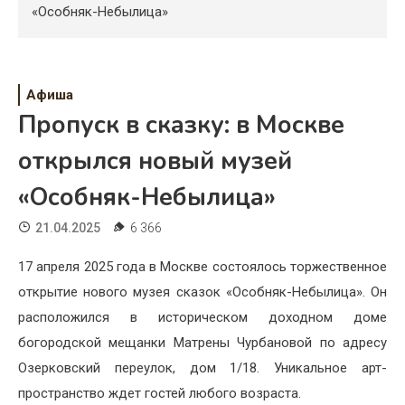
Психология
«Особняк-Небылица»
Дети
Свадьба
Афиша
Пропуск в сказку: в Москве
Дом
открылся новый музей
Жизнь
«Особняк-Небылица»
Хобби
21.04.2025
6 366
Красота
17 апреля 2025 года в Москве состоялось торжественное
Недвижимость
открытие нового музея сказок «Особняк-Небылица». Он
расположился в историческом доходном доме
богородской мещанки Матрены Чурбановой по адресу
Озерковский переулок, дом 1/18. Уникальное арт-
пространство ждет гостей любого возраста.