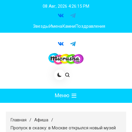
Перейти
08 Авг, 2026
4:26:16 PM
к
содержимому
Звезды
Имена
Камни
Поздравления
Меню
Мода
Главная
Афиша
Худеем
Пропуск в сказку: в Москве открылся новый музей