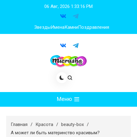
Перейти
06 Авг, 2026
1:33:17 PM
к
содержимому
Звезды
Имена
Камни
Поздравления
Меню
Мода
Главная
Красота
beauty-box
Худеем
А может ли быть материнство красивым?