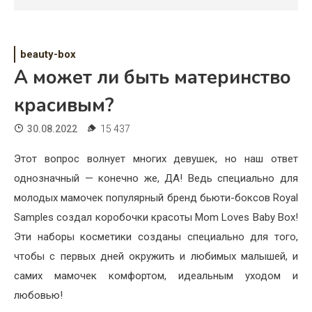
Психология
Дети
beauty-box
Свадьба
А может ли быть материнство
Дом
красивым?
Жизнь
30.08.2022
15 437
Хобби
Этот вопрос волнует многих девушек, но наш ответ
однозначный — конечно же, ДА! Ведь специально для
Красота
молодых мамочек популярный бренд бьюти-боксов Royal
Недвижимость
Samples создал коробочки красоты Mom Loves Baby Box!
Эти наборы косметики созданы специально для того,
чтобы с первых дней окружить и любимых малышей, и
самих мамочек комфортом, идеальным уходом и
любовью!