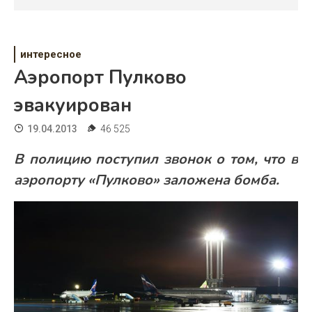
Психология
Дети
интересное
Свадьба
Аэропорт Пулково
Дом
эвакуирован
Жизнь
19.04.2013
46 525
Хобби
В полицию поступил звонок о том, что в
аэропорту «Пулково» заложена бомба.
Красота
Недвижимость