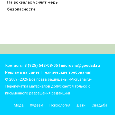
На вокзалах усилят меры
безопасности
Контакты:
8 (925) 542-08-05 | micrusha@goodad.ru
Реклама на сайте
|
Технические требования
© 2009–2026 Все права защищены «Micrusha.ru»
Перепечатка материалов допускается только с
письменного разрешения редакции!
Мода
Худеем
Психология
Дети
Свадьба