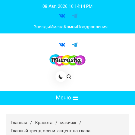
Перейти
08 Авг, 2026
10:14:14 PM
к
содержимому
Звезды
Имена
Камни
Поздравления
Меню
Мода
Главная
Красота
макияж
Худеем
Главный тренд осени: акцент на глаза