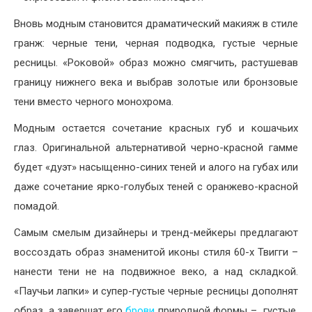
Вновь модным становится драматический макияж в стиле
гранж: черные тени, черная подводка, густые черные
ресницы. «Роковой» образ можно смягчить, растушевав
границу нижнего века и выбрав золотые или бронзовые
тени вместо черного монохрома.
Модным остается сочетание красных губ и кошачьих
глаз. Оригинальной альтернативой черно-красной гамме
будет «дуэт» насыщенно-синих теней и алого на губах или
даже сочетание ярко-голубых теней с оранжево-красной
помадой.
Самым смелым дизайнеры и тренд-мейкеры предлагают
воссоздать образ знаменитой иконы стиля 60-х Твигги –
нанести тени не на подвижное веко, а над складкой.
«Паучьи лапки» и супер-густые черные ресницы дополнят
образ, а завершат его
брови
природной формы – густые,