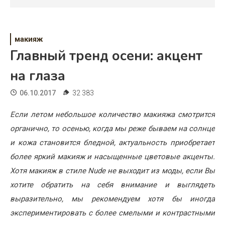
Психология
Дети
макияж
Свадьба
Главный тренд осени: акцент
Дом
на глаза
Жизнь
06.10.2017
32 383
Хобби
Если летом небольшое количество макияжа смотрится
органично, то осенью, когда мы реже бываем на солнце
Красота
и кожа становится бледной, актуальность приобретает
Недвижимость
более яркий макияж и насыщенные цветовые акценты.
Хотя макияж в стиле
Nude
не выходит из моды, если Вы
хотите обратить на себя внимание и выглядеть
выразительно, мы рекомендуем хотя бы иногда
экспериментировать с более смелыми и контрастными