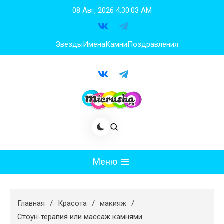
Перейти
08 Авг, 2026
4:30:04 AM
к
содержимому
Звезды
Имена
Камни
Поздравления
Меню
Мода
Главная
Красота
макияж
Худеем
Стоун-терапия или массаж камнями