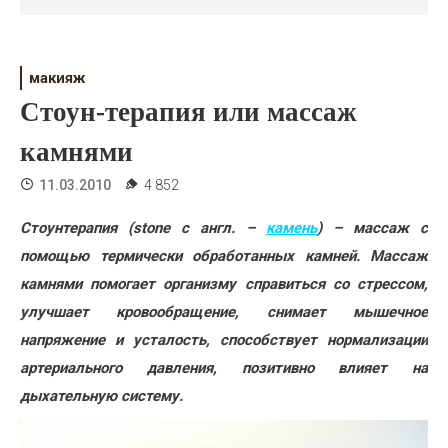
Психология
Дети
макияж
Свадьба
Стоун-терапия или массаж
Дом
камнями
Жизнь
11.03.2010
4 852
Хобби
Стоунтерапия (stone с англ. –
камень
) – массаж с
помощью термически обработанных камней. Массаж
Красота
камнями помогает организму справиться со стрессом,
Недвижимость
улучшает кровообращение, снимает мышечное
напряжение и усталость, способствует нормализации
артериального давления, позитивно влияет на
дыхательную систему.