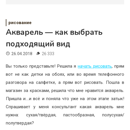
Психология
Дети
рисование
Свадьба
Акварель — как выбрать
Дом
подходящий вид
Жизнь
26.04.2018
26 333
Хобби
Вы только представьте! Решила я
начать рисовать
, прям
вот не как детки на обоях, или во время телефонного
Красота
разговора на салфетке, а прям вот рисовать. Пошла в
Недвижимость
магазин за красками, решила что мне нравится акварель.
Пришла и….и всё и поняла что уже на этом этапе затык!
Спрашивает у меня консультант какая акварель мне
нужна: сухая/твёрдая, пастообразная, полусухая/
полутвердая?