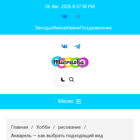
Перейти
06 Авг, 2026
8:57:51 PM
к
содержимому
Звезды
Имена
Камни
Поздравления
Меню
Мода
Главная
Хобби
рисование
Худеем
Акварель — как выбрать подходящий вид