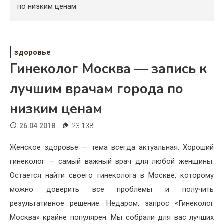
Психология
по низким ценам
Дети
Свадьба
здоровье
Гинеколог Москва — запись к
Дом
лучшим врачам города по
Жизнь
низким ценам
Хобби
26.04.2018
23 138
Красота
Женское здоровье — тема всегда актуальная. Хороший
Недвижимость
гинеколог — самый важный врач для любой женщины.
Остается найти своего гинеколога в Москве, которому
можно доверить все проблемы и получить
результативное решение. Недаром, запрос «Гинеколог
Москва» крайне популярен. Мы собрали для вас лучших