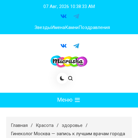
Перейти
07 Авг, 2026
10:38:34 AM
к
содержимому
Звезды
Имена
Камни
Поздравления
Меню
Мода
Главная
Красота
здоровье
Худеем
Гинеколог Москва — запись к лучшим врачам города