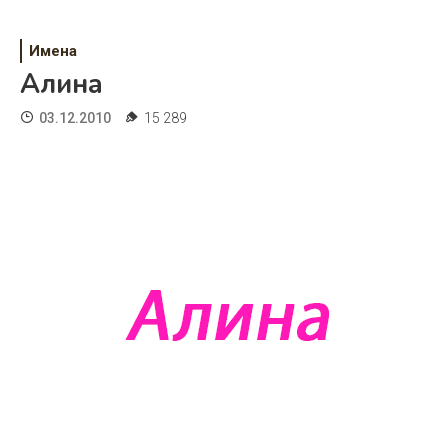
Психология
Дети
Имена
Алина
Свадьба
03.12.2010
15 289
Дом
Жизнь
Хобби
Красота
Недвижимость