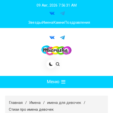
Перейти
09 Авг, 2026
7:56:31 AM
к
содержимому
Звезды
Имена
Камни
Поздравления
Меню
Мода
Главная
Имена
имена для девочек
Худеем
Стихи про имена девочек