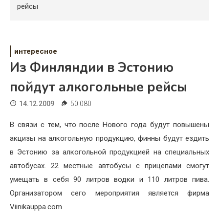
Психология
рейсы
Дети
Свадьба
интересное
Из Финляндии в Эстонию
Дом
пойдут алкогольные рейсы
Жизнь
14.12.2009
50 080
Хобби
В связи с тем, что после Нового года будут повышены
Красота
акцизы на алкогольную продукцию, финны будут ездить
Недвижимость
в Эстонию за алкогольной продукцией на специальных
автобусах. 22 местные автобусы с прицепами смогут
умещать в себя 90 литров водки и 110 литров пива.
Организатором сего мероприятия является фирма
Viinikauppa.com