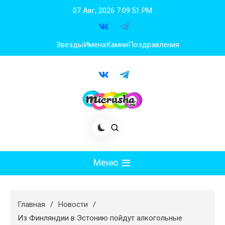
Перейти
07 Авг, 2026
7:09:52 PM
к
содержимому
Звезды
Имена
Камни
Поздравления
Меню
Мода
Главная
Новости
Худеем
Из Финляндии в Эстонию пойдут алкогольные