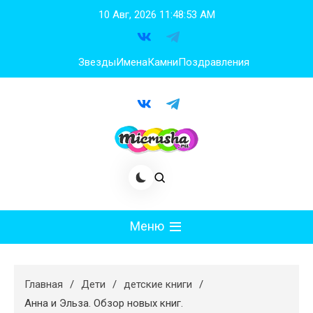
Перейти
10 Авг, 2026
11:48:53 AM
к
содержимому
Звезды
Имена
Камни
Поздравления
Меню
Мода
Главная
Дети
детские книги
Худеем
Анна и Эльза. Обзор новых книг.