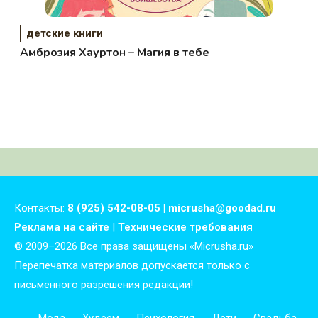
детские книги
Амброзия Хауртон – Магия в тебе
Контакты:
8 (925) 542-08-05 | micrusha@goodad.ru
Реклама на сайте
|
Технические требования
© 2009–2026 Все права защищены «Micrusha.ru»
Перепечатка материалов допускается только с
письменного разрешения редакции!