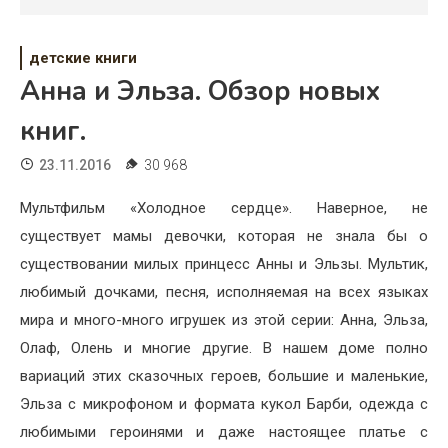
Психология
Дети
детские книги
Анна и Эльза. Обзор новых
Свадьба
книг.
Дом
23.11.2016
30 968
Жизнь
Мультфильм «Холодное сердце». Наверное, не
Хобби
существует мамы девочки, которая не знала бы о
Красота
существовании милых принцесс Анны и Эльзы. Мультик,
любимый дочками, песня, исполняемая на всех языках
Недвижимость
мира и много-много игрушек из этой серии: Анна, Эльза,
Олаф, Олень и многие другие. В нашем доме полно
вариаций этих сказочных героев, большие и маленькие,
Эльза с микрофоном и формата кукол Барби, одежда с
любимыми героинями и даже настоящее платье с