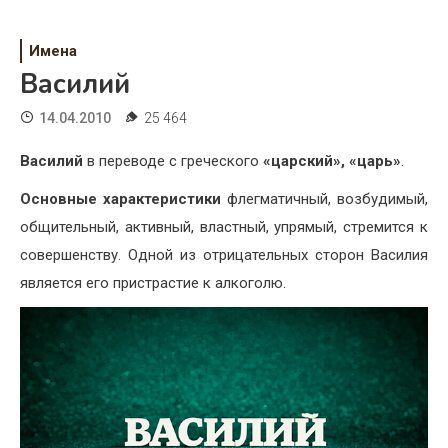
Психология
Дети
Имена
Василий
Свадьба
14.04.2010
25 464
Дом
Василий
в переводе с греческого
«царский», «царь»
.
Жизнь
Основные характеристики
флегматичный, возбудимый,
Хобби
общительный, активный, властный, упрямый, стремится к
совершенству. Одной из отрицательных сторон Василия
Красота
является его пристрастие к алкоголю.
Недвижимость