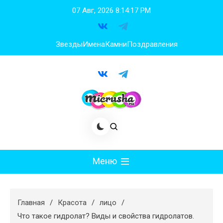
Перейти
07 Авг, 2026
8:14:19 PM
к
содержимому
Звезды
Имена
Камни
Поздравления
Меню
Мода
Главная
Красота
лицо
Худеем
Что такое гидролат? Виды и свойства гидролатов.