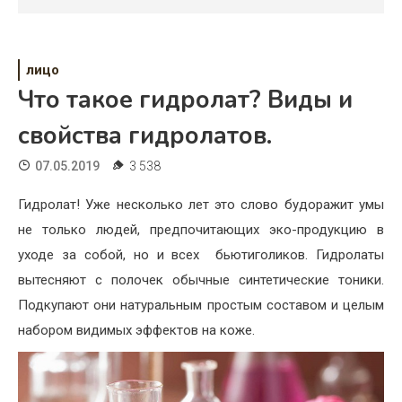
Психология
Дети
лицо
Свадьба
Что такое гидролат? Виды и
Дом
свойства гидролатов.
Жизнь
07.05.2019
3 538
Хобби
Гидролат! Уже несколько лет это слово будоражит умы
не только людей, предпочитающих эко-продукцию в
Красота
уходе за собой, но и всех бьютиголиков. Гидролаты
Недвижимость
вытесняют с полочек обычные синтетические тоники.
Подкупают они натуральным простым составом и целым
набором видимых эффектов на коже.