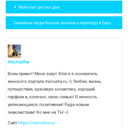
Навигация
Мой опыт детокс-дня
по
Семейные люди больше склонны к переезду в Европу
записям
micrusha
Всем привет! Меня зовут Юля и я основатель
женского портала micrusha.ru =) Люблю жизнь,
путешествия, красивую косметику, хороший
парфюм и, конечно, свою семью! Я личность
увлекающаяся, позитивная! Рада новым
знакомствам! Ко мне на ТЫ =)
Сайт
https://micrusha.ru/