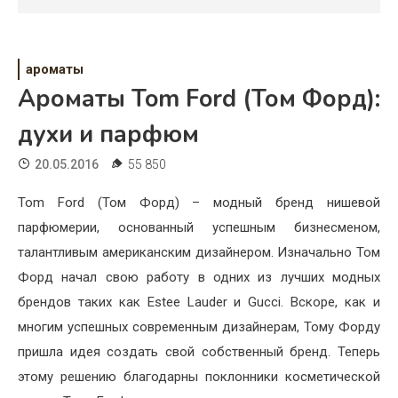
Психология
Дети
ароматы
Свадьба
Ароматы Tom Ford (Том Форд):
Дом
духи и парфюм
Жизнь
20.05.2016
55 850
Хобби
Tom Ford (Том Форд) – модный бренд нишевой
парфюмерии, основанный успешным бизнесменом,
Красота
талантливым американским дизайнером. Изначально Том
Недвижимость
Форд начал свою работу в одних из лучших модных
брендов таких как Estee Lauder и Gucci. Вскоре, как и
многим успешных современным дизайнерам, Тому Форду
пришла идея создать свой собственный бренд. Теперь
этому решению благодарны поклонники косметической