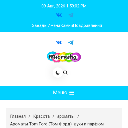
Перейти
09 Авг, 2026
1:59:03 PM
к
содержимому
Звезды
Имена
Камни
Поздравления
Меню
Мода
Главная
Красота
ароматы
Худеем
Ароматы Tom Ford (Том Форд): духи и парфюм