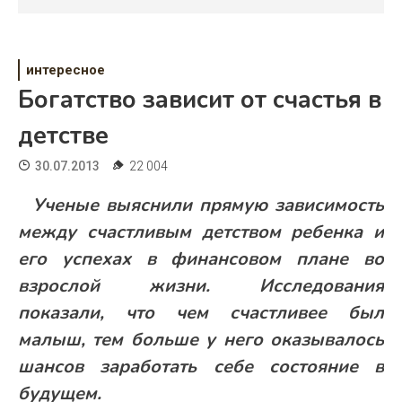
Психология
Дети
интересное
Свадьба
Богатство зависит от счастья в
Дом
детстве
Жизнь
30.07.2013
22 004
Хобби
Ученые выяснили прямую зависимость
между счастливым детством ребенка и
Красота
его успехах в финансовом плане во
Недвижимость
взрослой жизни. Исследования
показали, что чем счастливее был
малыш, тем больше у него оказывалось
шансов заработать себе состояние в
будущем.