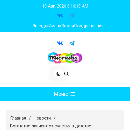
Перейти
10 Авг, 2026
6:16:10 AM
к
содержимому
Звезды
Имена
Камни
Поздравления
Меню
Мода
Главная
Новости
Худеем
Богатство зависит от счастья в детстве