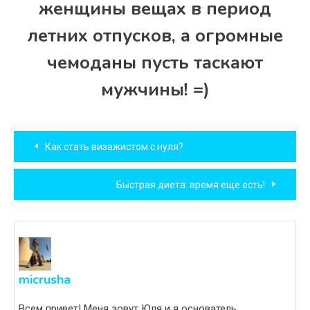
женщины вещах в период
летних отпусков, а огромные
чемоданы пусть таскают
мужчины! =)
Навигация
Как стать визажистом с нуля?
по
Быстрая диета: время еще есть!
записям
micrusha
Всем привет! Меня зовут Юля и я основатель