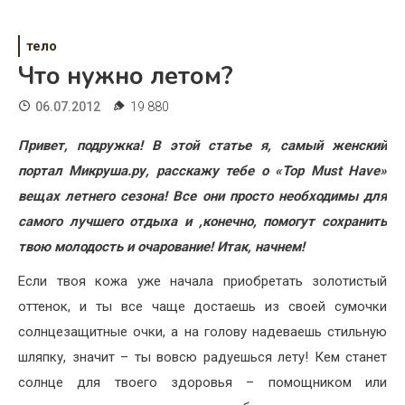
Психология
Дети
тело
Что нужно летом?
Свадьба
06.07.2012
19 880
Дом
Привет, подружка! В этой статье я, самый женский
Жизнь
портал Микруша.ру, расскажу тебе о «Top Must Have»
вещах летнего сезона! Все они просто необходимы для
Хобби
самого лучшего отдыха и ,конечно, помогут сохранить
Красота
твою молодость и очарование! Итак, начнем!
Недвижимость
Если твоя кожа уже начала приобретать золотистый
оттенок, и ты все чаще достаешь из своей сумочки
солнцезащитные очки, а на голову надеваешь стильную
шляпку, значит – ты вовсю радуешься лету! Кем станет
солнце для твоего здоровья – помощником или