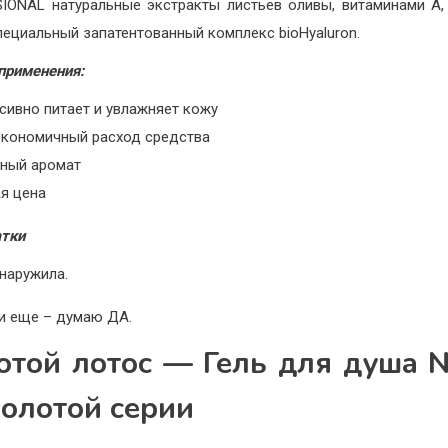
IONAL натуральные экстракты листьев оливы, витаминами А, Е
пециальный запатентованный комплекс bioHyaluron.
применения:
сивно питает и увлажняет кожу
экономичный расход средства
тный аромат
ая цена
атки
наружила.
и еще – думаю ДА.
отой лотос — Гель для душа N
Золотой серии