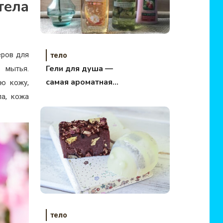
тела
еров для
тело
Гели для душа —
 мытья.
самая ароматная
ю кожу,
подборка этой осени
ла, кожа
тело