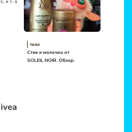
, и F, а
тело
Стик и молочко от
SOLEIL NOIR. Обзор.
ivea