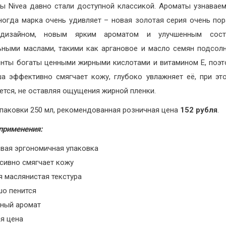
ы Nivea давно стали доступной классикой. Ароматы узнаваем
ногда марка очень удивляет – новая золотая серия очень по
дизайном, новым ярким ароматом и улучшенным сос
ьными маслами, такими как аргановое и масло семян подсолн
нты богаты ценными жирными кислотами и витамином E, поэт
а эффективно смягчает кожу, глубоко увлажняет её, при эт
ется, не оставляя ощущения жирной пленки.
паковки 250 мл, рекомендованная розничная цена
152 рубля
.
применения:
ивая эргономичная упаковка
нсивно смягчает кожу
я маслянистая текстура
шо пенится
тный аромат
ая цена