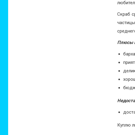
любител
Скраб с
частицы
среднег
Плюсы 
барха
прия
дели
хоро
бюдж
Недоста
дост
Куплю л