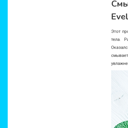
Смы
Eve
Этот пр
тела. 
Оказал
смывает
увлажне