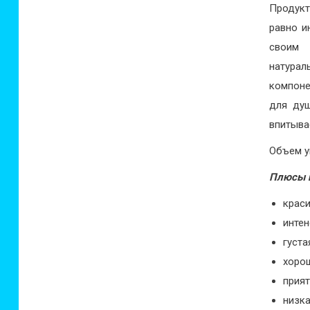
Продукт
равно и
своим 
натурал
компоне
для душ
впитыва
Объем у
Плюсы 
крас
инте
густа
хоро
прия
низк