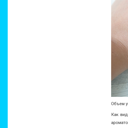
Объем у
Как вид
аромато