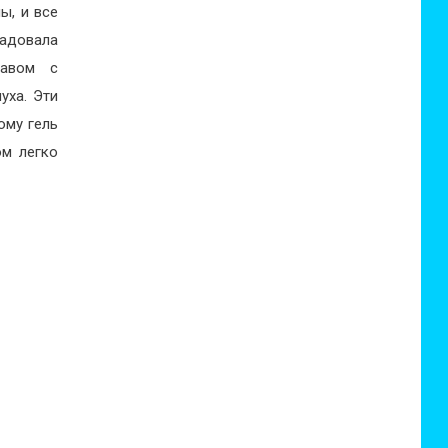
ы, и все
радовала
тавом с
уха. Эти
ому гель
ом легко