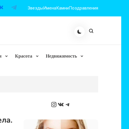
Звезды
Имена
Камни
Поздравления
и
Красота
Недвижимость
Instagram
ВКонтакте
Telegram
ла.