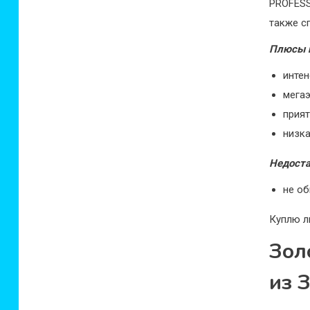
PROFESS
также с
Плюсы 
интен
мега
прия
низк
Недост
не об
Куплю л
Зол
из 