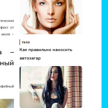
тических
ффект от
а июля –
тело
Как правильно наносить
ка –
автозагар
рный
кофейный