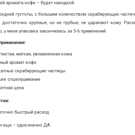
ей аромата кофе – будет находкой.
редней густоты, с большим количеством скрабирующих частич
 достаточно крупные, но не грубые, не царапают кожу. Рас
о, у меня упаковка закончилась за 5-6 применений.
применения:
тистая, мягкая, увлажненная кожа
тный аромат кофе
катные скрабирующие частицы
шее отшелушивание
етная цена
тки:
аточно быстрый расход
и еще – однозначно ДА.