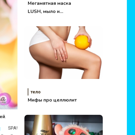
Мегамятная маска
LUSH, мыло и
скрабби — отзывы
тело
Мифы про целлюлит
лей
.
e
SPA!