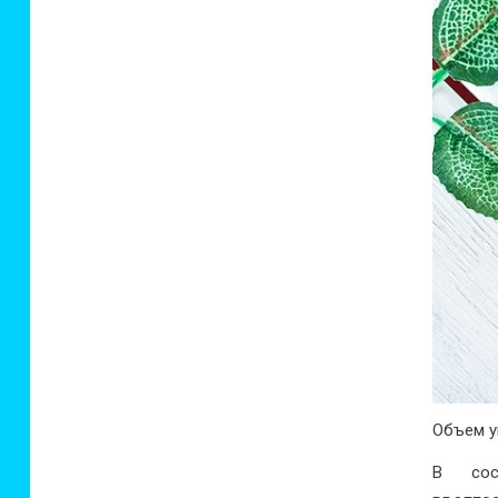
Объем у
В сос