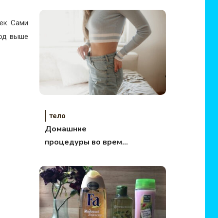
ек. Сами
ход выше
тело
Домашние
процедуры во время
похудения.