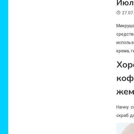
Июл
27.07
Микруша
средств
использ
крема, 
Хор
коф
жем
Начну с
скраб д