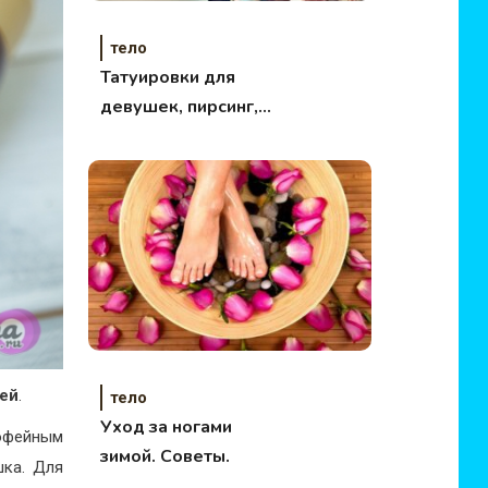
тело
Татуировки для
девушек, пирсинг,
шрамирование.
лей
.
тело
Уход за ногами
кофейным
зимой. Советы.
шка. Для