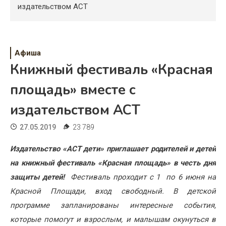
Психология
издательством АСТ
Дети
Свадьба
Афиша
Книжный фестиваль «Красная
Дом
площадь» вместе с
Жизнь
издательством АСТ
Хобби
27.05.2019
23 789
Красота
Издательство «АСТ дети» приглашает родителей и детей
Недвижимость
на книжный фестиваль «Красная площадь» в честь дня
защиты детей!
Фестиваль проходит с 1 по 6 июня на
Красной Площади, вход свободный. В детской
программе запланированы интересные события,
которые помогут и взрослым, и малышам окунуться в