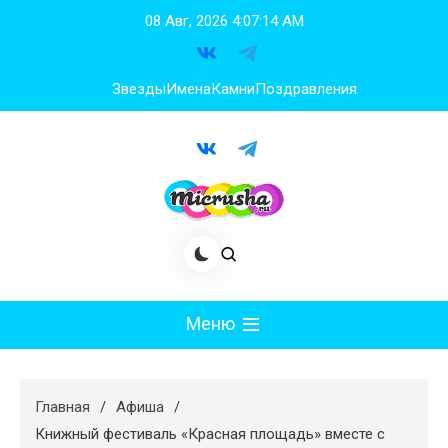
Перейти
08 Авг, 2026
4:07:16 AM
к
содержимому
Звезды
Имена
Камни
Поздравления
Меню
Мода
Главная
Афиша
Худеем
Книжный фестиваль «Красная площадь» вместе с