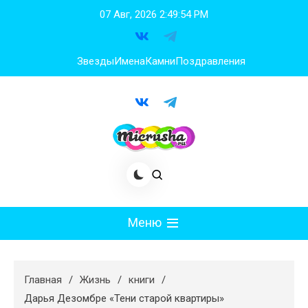
Перейти
07 Авг, 2026
2:49:55 PM
к
содержимому
Звезды
Имена
Камни
Поздравления
Меню
Мода
Главная
Жизнь
книги
Худеем
Дарья Дезомбре «Тени старой квартиры»