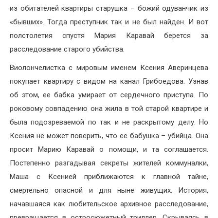
из обитателей квартиры старушка – божий одуванчик из
«бывших». Тогда преступник так и не был найден. И вот
полстолетия спустя Мария Каравай берется за
расследование старого убийства.
Виолончелистка с мировым именем Ксения Аверинцева
покупает квартиру с видом на канал Грибоедова. Узнав
об этом, ее бабка умирает от сердечного приступа. По
роковому совпадению она жила в той старой квартире и
была подозреваемой по так и не раскрытому делу. Но
Ксения не может поверить, что ее бабушка – убийца. Она
просит Марию Каравай о помощи, и та соглашается.
Постепенно разгадывая секреты жителей коммуналки,
Маша с Ксенией приближаются к главной тайне,
смертельно опасной и для ныне живущих. История,
начавшаяся как любительское архивное расследование,
превращается в остросюжетный триллер. Скрываясь в