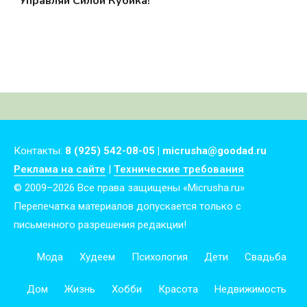
Управляй Силой Кубика!
Контакты:
8 (925) 542-08-05 | micrusha@goodad.ru
Реклама на сайте
|
Технические требования
© 2009–2026 Все права защищены «Micrusha.ru»
Перепечатка материалов допускается только с
письменного разрешения редакции!
Мода
Худеем
Психология
Дети
Свадьба
Дом
Жизнь
Хобби
Красота
Недвижимость