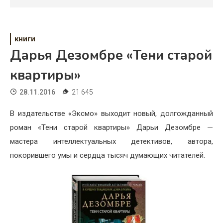
Психология
Дети
книги
Свадьба
Дарья Дезомбре «Тени старой
Дом
квартиры»
Жизнь
28.11.2016
21 645
Хобби
В издательстве «Эксмо» выходит новый, долгожданный
роман «Тени старой квартиры» Дарьи Дезомбре —
Красота
мастера интеллектуальных детективов, автора,
Недвижимость
покорившего умы и сердца тысяч думающих читателей.