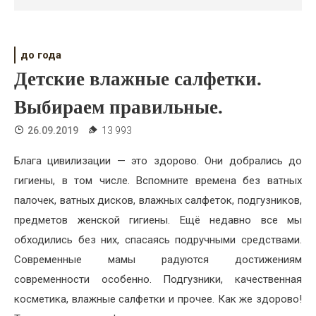
Психология
Дети
до года
Свадьба
Детские влажные салфетки.
Дом
Выбираем правильные.
Жизнь
26.09.2019
13 993
Хобби
Блага цивилизации — это здорово. Они добрались до
гигиены, в том числе. Вспомните времена без ватных
Красота
палочек, ватных дисков, влажных салфеток, подгузников,
Недвижимость
предметов женской гигиены. Ещё недавно все мы
обходились без них, спасаясь подручными средствами.
Современные мамы радуются достижениям
современности особенно. Подгузники, качественная
косметика, влажные салфетки и прочее. Как же здорово!