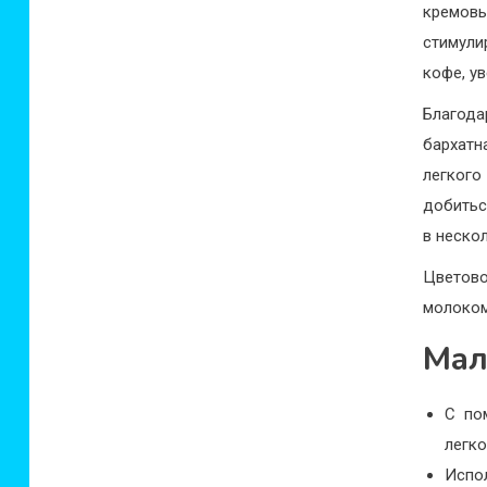
кремовы
стимули
кофе, у
Благода
бархатн
легкого
добитьс
в неско
Цветово
молоком
Мал
С по
легк
Испо