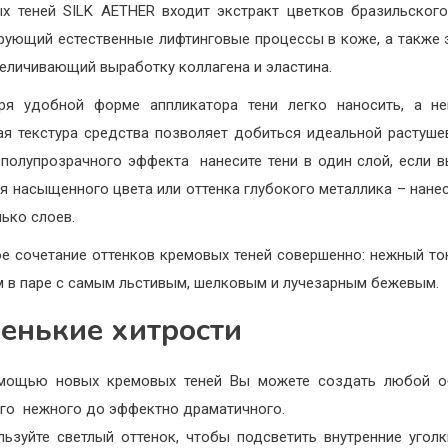
х теней SILK AETHER входит экстракт цветков бразильского
рующий естественные лифтинговые процессы в коже, а также 
величивающий выработку коллагена и эластина.
ря удобной форме аппликатора тени легко наносить, а н
ая текстура средства позволяет добиться идеальной растуше
 полупрозрачного эффекта нанесите тени в один слой, если в
я насыщенного цвета или оттенка глубокого металлика – нанес
лько слоев.
е сочетание оттенков кремовых теней совершенно: нежный то
 в паре с самым льстивым, шелковым и лучезарным бежевым.
енькие хитрости
мощью новых кремовых теней Вы можете создать любой об
ого нежного до эффектно драматичного.
льзуйте светлый оттенок, чтобы подсветить внутренние уголк