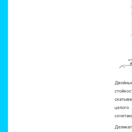
Двойны
стойкос
скатыва
целого 
сочетаю
Деликат