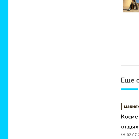
Еще 
макия
Косме
отдыха
02.07.