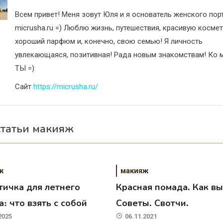
Всем привет! Меня зовут Юля и я основатель женского пор
micrusha.ru =) Люблю жизнь, путешествия, красивую космет
хороший парфюм и, конечно, свою семью! Я личность
увлекающаяся, позитивная! Рада новым знакомствам! Ко м
ТЫ =)
Сайт
https://micrusha.ru/
статьи макияж
ж
макияж
тичка для летнего
Красная помада. Как вы
: что взять с собой
Советы. Свотчи.
2025
06.11.2021