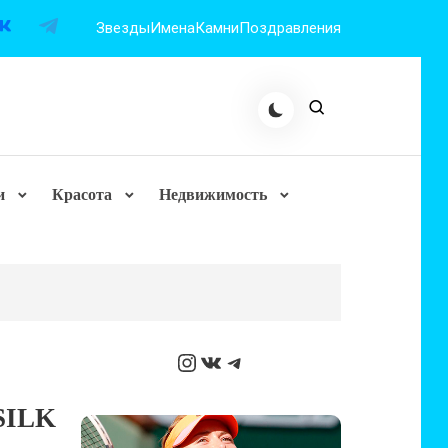
Звезды
Имена
Камни
Поздравления
и
Красота
Недвижимость
Instagram
ВКонтакте
Telegram
SILK