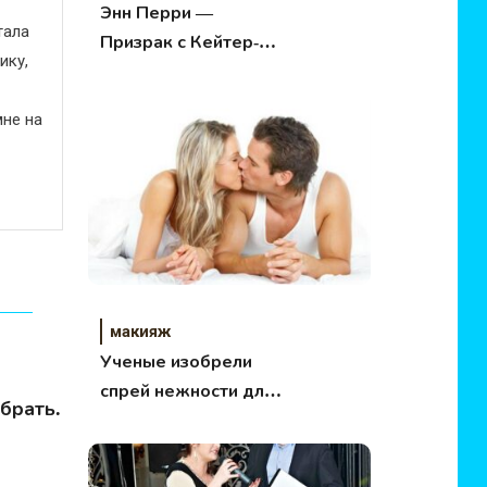
Энн Перри —
тала
Призрак с Кейтер-
ику,
стрит
не на
макияж
Ученые изобрели
спрей нежности для
брать.
мужчин