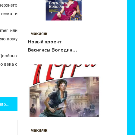
верхнего
тенка и
imer или
макияж
тую кожу
Новый проект
Василисы Володиной
 Двойных
Лунный календарь
о века с
Дмитрий Хворостовский возвращается на сцену.
макияж