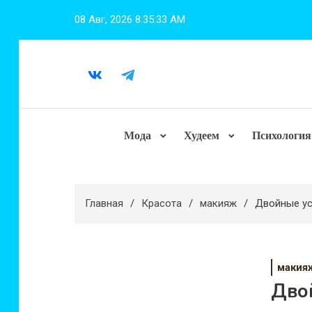
Перейти
08 Авг, 2026
8:35:34 AM
к
содержимому
Мода
Худеем
Психология
Главная
Красота
макияж
Двойные ус
макия
Дво