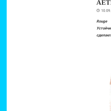
AET
10.09
Rouge 
Устойч
сделают