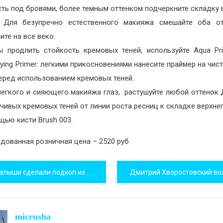
ть под бровями, более темным оттенком подчеркните складку 
. Для безупречно естественного макияжа смешайте оба от
ите на все веко.
ы продлить стойкость кремовых теней, используйте Aqua Pr
fying Primer: легкими прикосновениями нанесите праймер на чис
еред использованием кремовых теней.
легкого и сияющего макияжа глаз, растушуйте любой оттенок
чивых кремовых теней от линии роста ресниц к складке верхнег
щью кисти Brush 003.
дованная розничная цена – 2520 руб.
игация
ыши сделали подкоп из садика и пошли покупать Jaguar
исям
micrusha