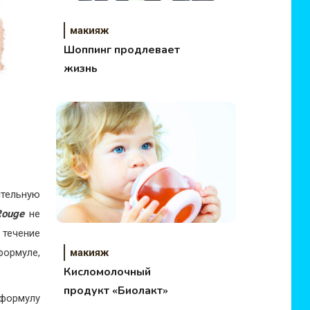
макияж
Шоппинг продлевает
жизнь
тельную
Rouge
не
 течение
формуле,
макияж
Кисломолочный
продукт «Биолакт»
 формулу