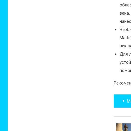
облас
века
нанес
Чтоб
Matti
век п
Для 
устой
помо
Рекомен
Нав
Мал
по
зап