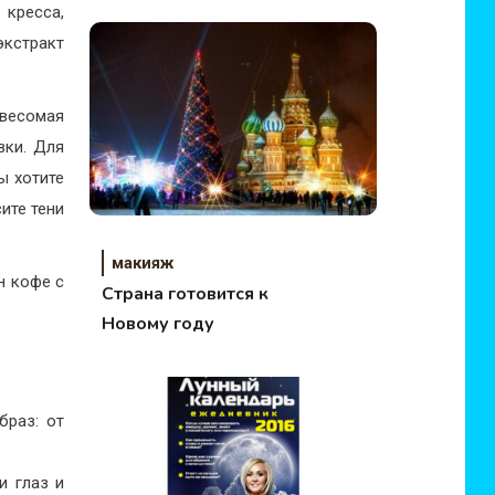
 кресса,
экстракт
евесомая
вки. Для
ы хотите
ите тени
макияж
н кофе с
Страна готовится к
Новому году
раз: от
и глаз и