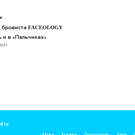
ж
и бровиста FACEOLOGY
 и в «Пальчиках»
2021
d.ru
Мода
Худеем
Психология
Дети