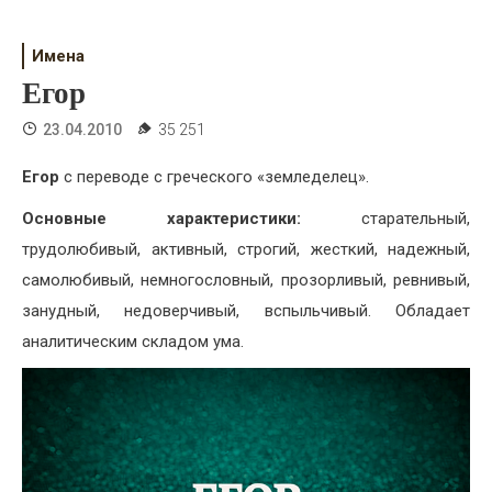
Психология
Дети
Имена
Егор
Свадьба
23.04.2010
35 251
Дом
Егор
с переводе с греческого «земледелец».
Жизнь
Основные характеристики:
старательный,
Хобби
трудолюбивый, активный, строгий, жесткий, надежный,
самолюбивый, немногословный, прозорливый, ревнивый,
Красота
занудный, недоверчивый, вспыльчивый. Обладает
Недвижимость
аналитическим складом ума.