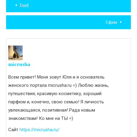
Навигация
Глеб
по
Ефим
записям
micrusha
Всем привет! Меня зовут Юля и я основатель
женского портала micrusha.ru =) Люблю жизнь,
путешествия, красивую косметику, хороший
парфюм и, конечно, свою семью! Я личность
увлекающаяся, позитивная! Рада новым
знакомствам! Ко мне на ТЫ =)
Сайт
https://micrusha.ru/