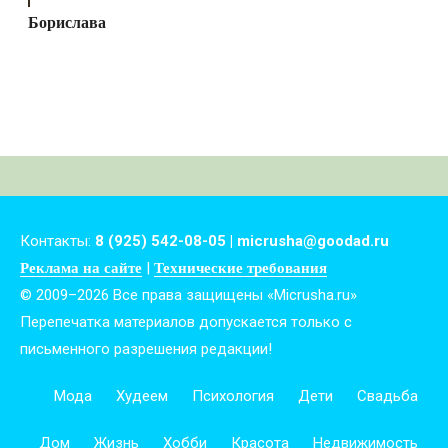
Борислава
Контакты:
8 (925) 542-08-05 | micrusha@goodad.ru
|
Реклама на сайте
Технические требования
© 2009–2026 Все права защищены «Micrusha.ru»
Перепечатка материалов допускается только с
письменного разрешения редакции!
Мода
Худеем
Психология
Дети
Свадьба
Дом
Жизнь
Хобби
Красота
Недвижимость