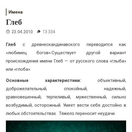
Психология
Имена
Дети
Глеб
Свадьба
23.04.2010
13 334
Дом
Глеб
с древнескандинавского переводится как
Жизнь
«любимец богов».Существует другой вариант
происхождения имени Глеб — от русского слова «глыба»
Хобби
или «глоба».
Красота
Основные характеристики:
объективный,
доброжелательный, спокойный, надежный,
Недвижимость
уравновешенный, терпеливый, мужественный, сильно
возбудимый, осторожный. Умеет вести себя достойно в
любых обстоятельствах. Тяжело переносит неудачи.