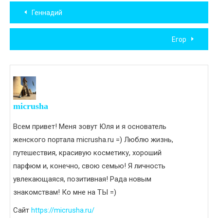
Навигация
Геннадий
по
Егор
записям
micrusha
Всем привет! Меня зовут Юля и я основатель
женского портала micrusha.ru =) Люблю жизнь,
путешествия, красивую косметику, хороший
парфюм и, конечно, свою семью! Я личность
увлекающаяся, позитивная! Рада новым
знакомствам! Ко мне на ТЫ =)
Сайт
https://micrusha.ru/