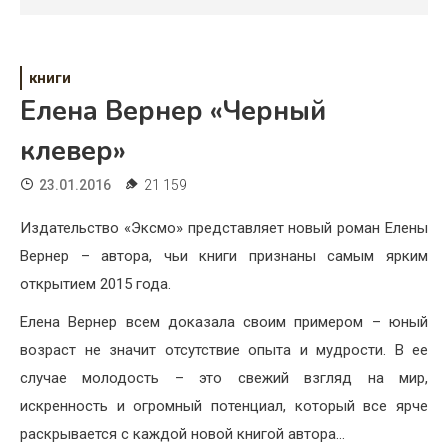
Психология
Дети
книги
Свадьба
Елена Вернер «Черный
Дом
клевер»
Жизнь
23.01.2016
21 159
Хобби
Издательство «Эксмо» представляет новый роман Елены
Вернер – автора, чьи книги признаны самым ярким
Красота
открытием 2015 года.
Недвижимость
Елена Вернер всем доказала своим примером – юный
возраст не значит отсутствие опыта и мудрости. В ее
случае молодость – это свежий взгляд на мир,
искренность и огромный потенциал, который все ярче
раскрывается с каждой новой книгой автора…