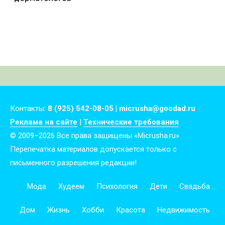
Контакты:
8 (925) 542-08-05 | micrusha@goodad.ru
Реклама на сайте
|
Технические требования
© 2009–2026 Все права защищены «Micrusha.ru»
Перепечатка материалов допускается только с
письменного разрешения редакции!
Мода
Худеем
Психология
Дети
Свадьба
Дом
Жизнь
Хобби
Красота
Недвижимость