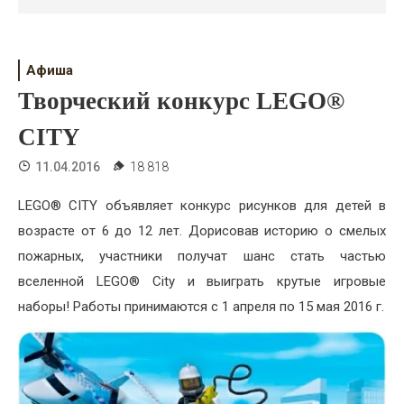
Психология
Дети
Афиша
Свадьба
Творческий конкурс LEGO®
Дом
CITY
Жизнь
11.04.2016
18 818
Хобби
LEGO® CITY объявляет конкурс рисунков для детей в
возрасте от 6 до 12 лет. Дорисовав историю о смелых
Красота
пожарных, участники получат шанс стать частью
Недвижимость
вселенной LEGO® City и выиграть крутые игровые
наборы! Работы принимаются с 1 апреля по 15 мая 2016 г.