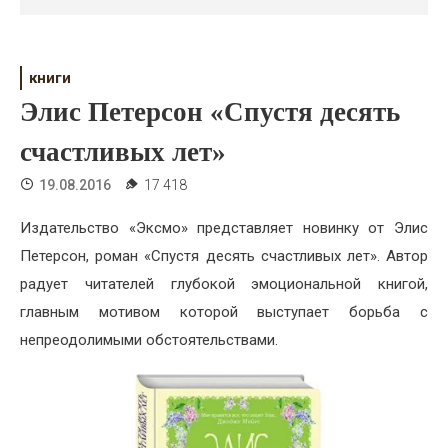
Психология
Дети
книги
Свадьба
Элис Петерсон «Спустя десять
Дом
счастливых лет»
Жизнь
19.08.2016
17 418
Хобби
Издательство «Эксмо» представляет новинку от Элис
Петерсон, роман «Спустя десять счастливых лет». Автор
Красота
радует читателей глубокой эмоциональной книгой,
Недвижимость
главным мотивом которой выступает борьба с
непреодолимыми обстоятельствами.