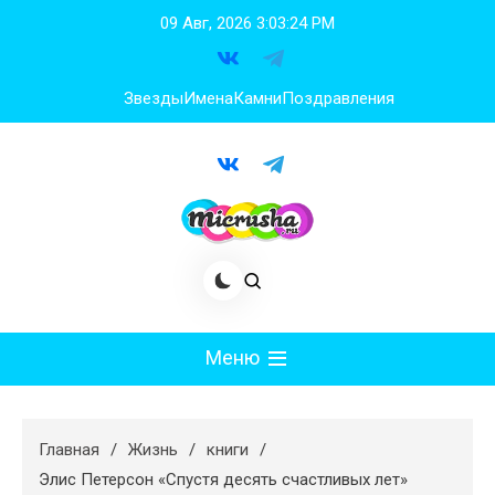
Перейти
09 Авг, 2026
3:03:25 PM
к
содержимому
Звезды
Имена
Камни
Поздравления
Меню
Мода
Главная
Жизнь
книги
Худеем
Элис Петерсон «Спустя десять счастливых лет»