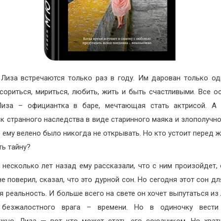
 Лиза встречаются только раз в году. Им дарован только од
сориться, мириться, любить, жить и быть счастливыми. Все о
Лиза – официантка в баре, мечтающая стать актрисой. А 
к странного наследства в виде старинного маяка и злополучно
 ему велено было никогда не открывать. Но кто устоит перед 
ть тайну?
 несколько лет назад ему рассказали, что с ним произойдет, 
не поверил, сказал, что это дурной сон. Но сегодня этот сон дл
я реальность. И больше всего на свете он хочет выпутаться из
 безжалостного врага – времени. Но в одиночку вести
жно. Лиза — вот кто может стать его союзником. Но хват