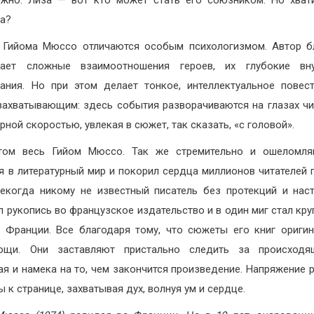
а?
 Гийома Мюссо отличаются особым психологизмом. Автор б
вает сложные взаимоотношения героев, их глубокие вну
ания. Но при этом делает тонкое, интеллектуальное повес
захватывающим: здесь события разворачиваются на глазах чи
рной скоростью, увлекая в сюжет, так сказать, «с головой».
том весь Гийом Мюссо. Так же стремительно и ошеломл
я в литературный мир и покорил сердца миллионов читателей 
Некогда никому не известный писатель без протекций и нас
л рукопись во французское издательство и в один миг стал кр
 Франции. Все благодаря тому, что сюжеты его книг ориги
ующи. Они заставляют пристально следить за происходя
ая и намека на то, чем закончится произведение. Напряжение р
 к странице, захватывая дух, волнуя ум и сердце.