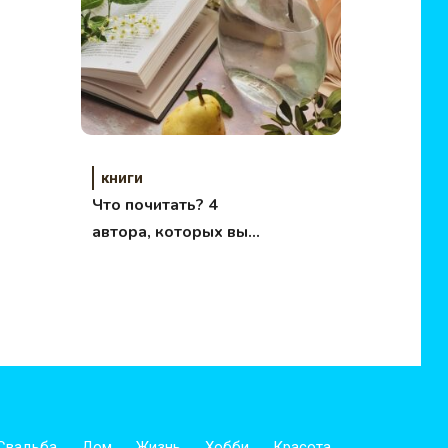
книги
Что почитать? 4
автора, которых вы
обязаны узнать!
Свадьба
Дом
Жизнь
Хобби
Красота