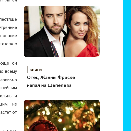
лестяще
тренние
твование
тателя с
яюще он
книги
по всему
Отец Жанны Фриске
тавников
напал на Шепелева
упнейшим
нальны и
щим, не
астет от