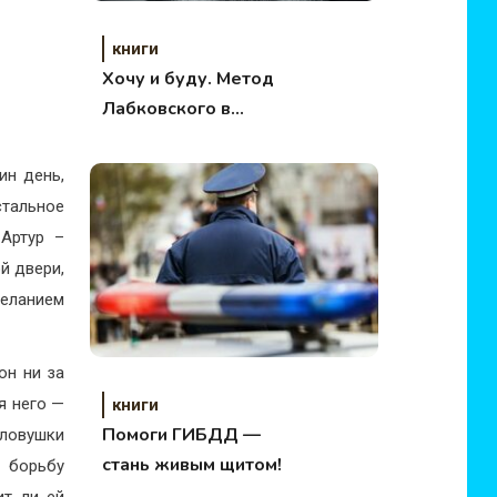
книги
Хочу и буду. Метод
Лабковского в
действии
ин день,
стальное
Артур –
й двери,
желанием
он ни за
я него —
книги
Помоги ГИБДД —
 ловушки
стань живым щитом!
 борьбу
ит ли ей