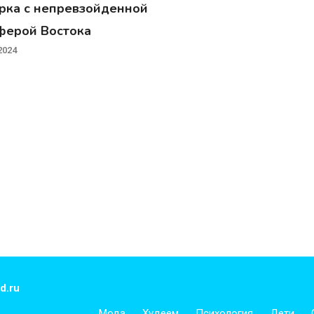
рка с непревзойденной
ферой Востока
2024
d.ru
Мода
Худеем
Психология
Дети