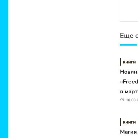
Еще 
книги
Новин
«Free
в мар
16.03.
книги
Магия