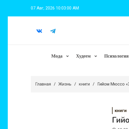
Перейти
07 Авг, 2026
10:03:01 AM
к
содержимому
Мода
Худеем
Психология
Главная
Жизнь
книги
Гийом Мюссо «З
книги
Гийо