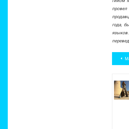
Гийом М
провел
продавц
года, б
языков
перевед
Нав
Магн
по
зап