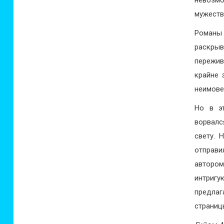
мужеств
Романы
раскры
пережив
крайне 
неимове
Но в э
ворвалс
свету. 
отправи
автором
интриг
предлаг
страницы