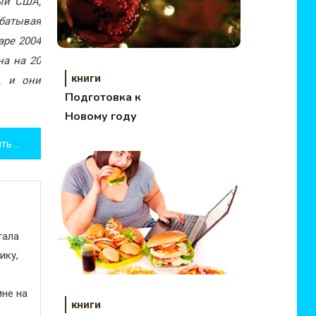
ный США,
батывая
аре 2004
на на 20
книги
, и они
Подготовка к
Новому году
Элис Петерсон «Спустя десять счастливых лет»
тала
ику,
не на
книги