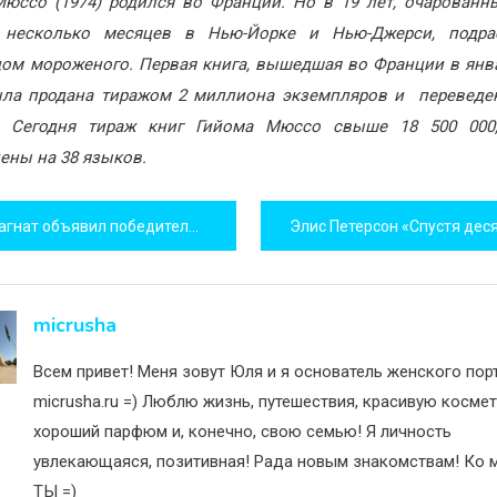
юссо (1974) родился во Франции. Но в 19 лет, очарован
 несколько месяцев в Нью-Йорке и Нью-Джерси, подра
ом мороженого. Первая книга, вышедшая во Франции в янв
ыла продана тиражом 2 миллиона экземпляров и переведе
. Сегодня тираж книг Гийома Мюссо свыше 18 500 000
ены на 38 языков.
игация
ат объявил победителя розыгрыша LAMBORGHINI HURACAN
исям
micrusha
Всем привет! Меня зовут Юля и я основатель женского пор
micrusha.ru =) Люблю жизнь, путешествия, красивую космет
хороший парфюм и, конечно, свою семью! Я личность
увлекающаяся, позитивная! Рада новым знакомствам! Ко м
ТЫ =)