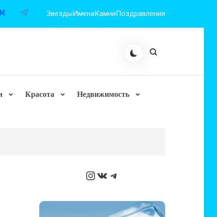
Звезды
Имена
Камни
Поздравления
и
Красота
Недвижимость
Instagram
ВКонтакте
Telegram