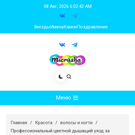
Перейти
08 Авг, 2026
6:02:43 AM
к
содержимому
Звезды
Имена
Камни
Поздравления
Меню
Мода
Главная
Красота
волосы и ногти
Худеем
Профессиональный цветной дышащий уход за