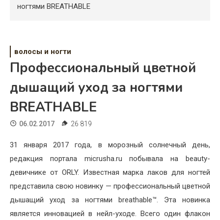
Психология
ногтями BREATHABLE
Дети
Свадьба
волосы и ногти
Профессиональный цветной
Дом
дышащий уход за ногтями
Жизнь
BREATHABLE
Хобби
06.02.2017
26 819
Красота
31 января 2017 года, в морозный солнечный день,
Недвижимость
редакция портала micrusha.ru побывала на beauty-
девичнике от ORLY. Известная марка лаков для ногтей
представила свою новинку — профессиональный цветной
дышащий уход за ногтями breathable™. Эта новинка
является инновацией в нейл-уходе. Всего один флакон