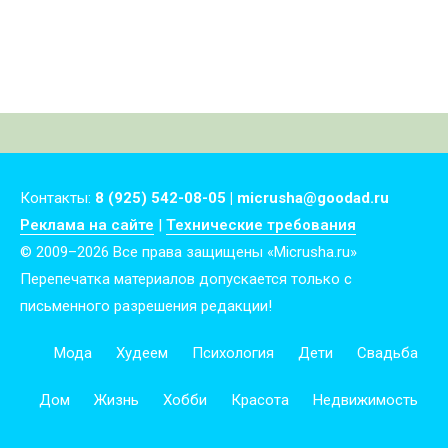
Контакты:
8 (925) 542-08-05 | micrusha@goodad.ru
Реклама на сайте
|
Технические требования
© 2009–2026 Все права защищены «Micrusha.ru»
Перепечатка материалов допускается только с
письменного разрешения редакции!
Мода
Худеем
Психология
Дети
Свадьба
Дом
Жизнь
Хобби
Красота
Недвижимость