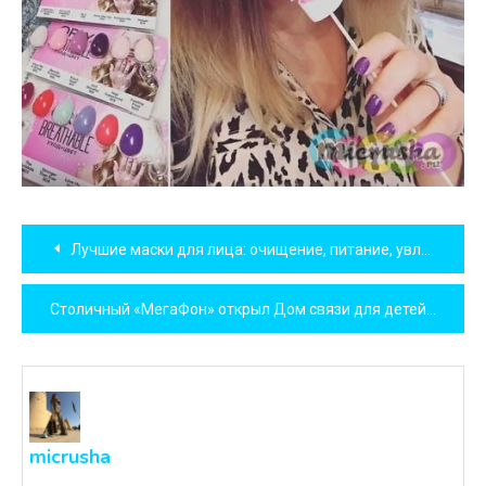
Навигация
Лучшие маски для лица: очищение, питание, увлажнение
по
Столичный «МегаФон» открыл Дом связи для детей в «КидБурге»
записям
micrusha