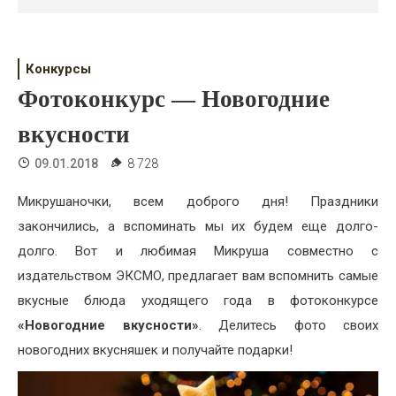
Психология
Дети
Конкурсы
Свадьба
Фотоконкурс — Новогодние
Дом
вкусности
Жизнь
09.01.2018
8 728
Хобби
Микрушаночки, всем доброго дня! Праздники
закончились, а вспоминать мы их будем еще долго-
Красота
долго. Вот и любимая Микруша совместно с
Недвижимость
издательством ЭКСМО, предлагает вам вспомнить самые
вкусные блюда уходящего года в фотоконкурсе
«Новогодние вкусности»
. Делитесь фото своих
новогодних вкусняшек и получайте подарки!