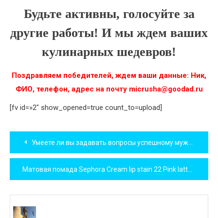
Будьте активны, голосуйте за
другие работы! И мы ждем ваших
кулинарных шедевров!
Поздравляем победителей, ждем ваши данные: Ник,
ФИО, телефон, адрес на почту micrusha@goodad.ru
[fv id=»2″ show_opened=true count_to=upload]
Навигация
Умеете ли вы задавать вопросы успешному мужчине?
по
Матовая помада Sephora Cream lip stain 22 Pink latte: отзыв борца за глянец
записям