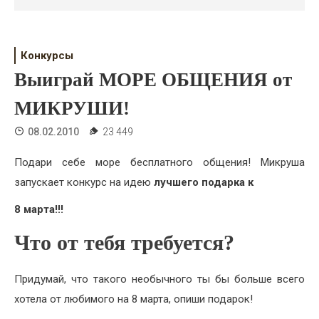
Психология
Дети
Конкурсы
Свадьба
Выиграй МОРЕ ОБЩЕНИЯ от
Дом
МИКРУШИ!
Жизнь
08.02.2010
23 449
Хобби
Подари себе море бесплатного общения! Микруша
запускает конкурс на идею
лучшего подарка к
Красота
8 марта!!!
Недвижимость
Что от тебя требуется?
Придумай, что такого необычного ты бы больше всего
хотела от любимого на 8 марта, опиши подарок!