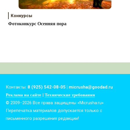
Конкурсы
Фотоконкурс Осенняя пора
Контакты:
8 (925) 542-08-05 | micrusha@goodad.ru
|
Реклама на сайте
Технические требования
© 2009–2026 Все права защищены «Micrusha.ru»
Перепечатка материалов допускается только с
письменного разрешения редакции!