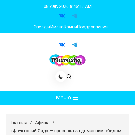
Перейти
08 Авг, 2026
8:46:14 AM
к
содержимому
Звезды
Имена
Камни
Поздравления
Меню
Мода
Главная
Афиша
Худеем
«Фруктовый Сад» — проверка за домашним обедом