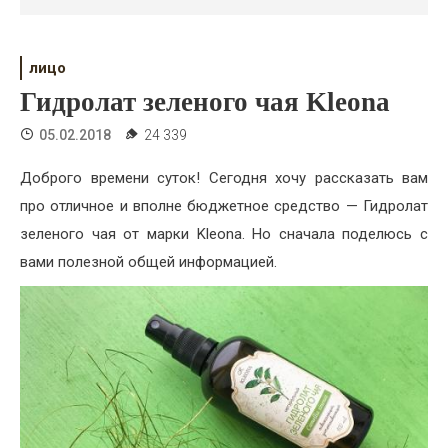
Психология
Дети
лицо
Свадьба
Гидролат зеленого чая Kleona
Дом
05.02.2018
24 339
Жизнь
Доброго времени суток! Сегодня хочу рассказать вам
про отличное и вполне бюджетное средство — Гидролат
Хобби
зеленого чая от марки Kleona. Но сначала поделюсь с
вами полезной общей информацией.
Красота
Недвижимость