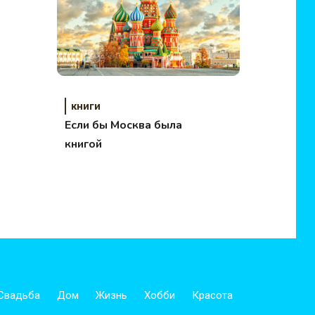
книги
Если бы Москва была
книгой
Свадьба
Дом
Жизнь
Хобби
Красота