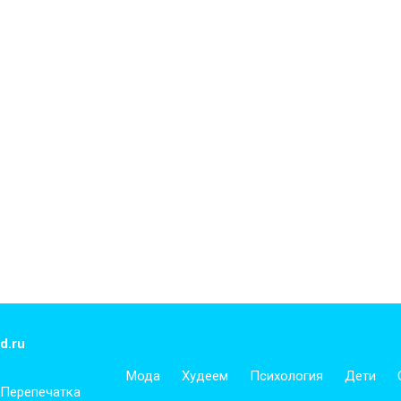
d.ru
Мода
Худеем
Психология
Дети
 Перепечатка