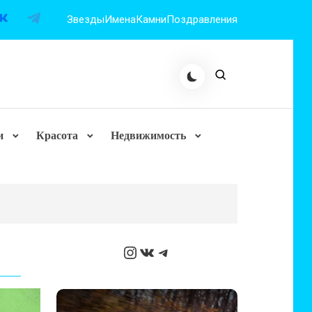
Звезды
Имена
Камни
Поздравления
и
Красота
Недвижимость
Instagram
ВКонтакте
Telegram