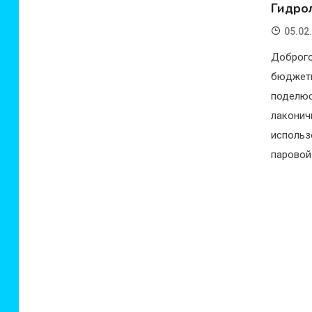
Гидрол
05.02
Доброго
бюджетн
поделю
лакони
использ
паровой