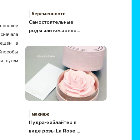
беременность
Самостоятельные
и вполне
роды или кесарево
 сначала
сечение?
мещен в
Способы
ая путем
макияж
Пудра-хайлайтер в
виде розы La Rose à
poudrer от Lancôme