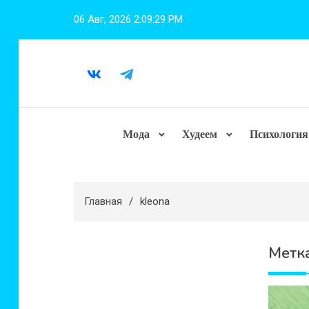
Перейти
06 Авг, 2026
2:09:30 PM
к
содержимому
Мода
Худеем
Психология
Главная
kleona
Метк