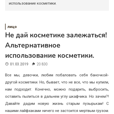
Психология
использование косметики.
Дети
Свадьба
лицо
Не дай косметике залежаться!
Дом
Альтернативное
Жизнь
использование косметики.
Хобби
01.03.2019
20 830
Красота
Все мы, девочки, любим побаловать себя баночкой-
Недвижимость
другой косметики. Но, бывает, что не все, что мы купили,
нам подходит. Конечно, можно подарить, выбросить,
оставить пылиться в дальнем углу шкафчика. Но зачем?!
Давайте дадим новую жизнь старым пузырькам! С
нашими лайфхаками ничего не застоится мертвым грузом.