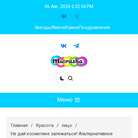
Перейти
06 Авг, 2026
6:32:55 PM
к
содержимому
Звезды
Имена
Камни
Поздравления
Меню
Мода
Главная
Красота
лицо
Худеем
Не дай косметике залежаться! Альтернативное