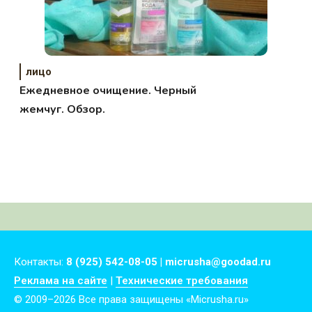
лицо
Ежедневное очищение. Черный
жемчуг. Обзор.
Контакты:
8 (925) 542-08-05 | micrusha@goodad.ru
Реклама на сайте
|
Технические требования
© 2009–2026 Все права защищены «Micrusha.ru»